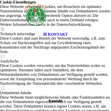
Cookie-Einstellungen
Diese Webseite verwendet Cookies, um Besuchern ein optimales
Nutzererlebnis zu bieten. Bestimmte Inhalte von Drittanbietern werden
nur angezeigt, wenn die entsprechende Option aktiviert ist. Die
Datenverarbeitung kann dann auch in einem Drittland erfolgen.
Weitere Informationen hierzu in der Datenschutzerklärung.
Technisch notwendige
KONTAKT
Diese Cookies sind zum Betrieb der Webseite notwendig, z.B. zum
Schutz vor Hackerangriffen und zur Gewährleistung eines
konsistenten und der Nachfrage angepassten Erscheinungsbilds der
Seite.
Analytische
Diese Cookies werden verwendet, um das Nutzererlebnis weiter zu
optimieren. Hierunter fallen auch Statistiken, die dem
Webseitenbetreiber von Drittanbietern zur Verfügung gestellt werden,
sowie die Ausspielung von personalisierter Werbung durch die
Nachverfolgung der Nutzeraktivität über verschiedene Webseiten.
Drittanbieter-Inhalte
Diese Webseite bietet möglicherweise Inhalte oder Funktionalitäten an,
Kontakt
die von Drittanbietern eigenverantwortlich zur Verfügung gestellt
werden. Diese Drittanbieter können eigene Cookies setzen, z.B. um
die Nutzeraktivität zu verfolgen oder ihre Angebote zu personalisieren